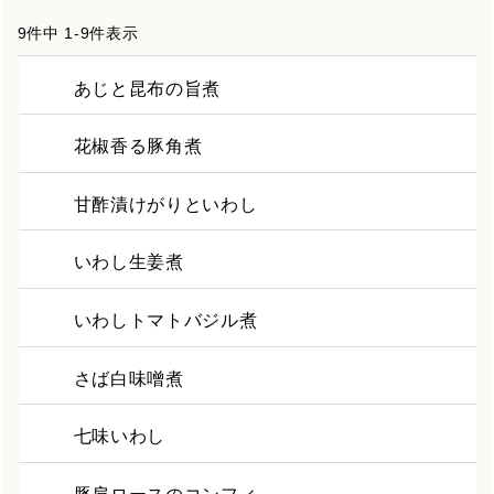
9
件中
1
-
9
件表示
あじと昆布の旨煮
花椒香る豚角煮
甘酢漬けがりといわし
いわし生姜煮
いわしトマトバジル煮
さば白味噌煮
七味いわし