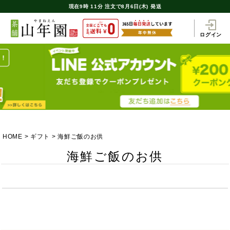
現在
9時
11分
注文で
8月6日(木) 発送
ログイン
HOME
ギフト
海鮮ご飯のお供
海鮮ご飯のお供