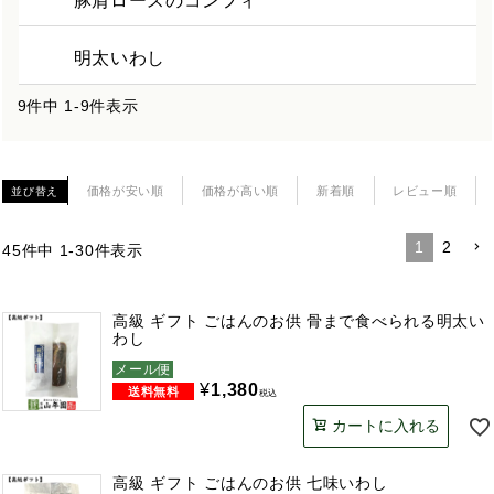
豚肩ロースのコンフィ
明太いわし
9
件中
1
-
9
件表示
価格が安い順
価格が高い順
新着順
レビュー順
並び替え
1
2
45
件中
1
-
30
件表示
高級 ギフト ごはんのお供 骨まで食べられる明太い
わし
メール便
¥
1,380
税込
カートに入れる
高級 ギフト ごはんのお供 七味いわし