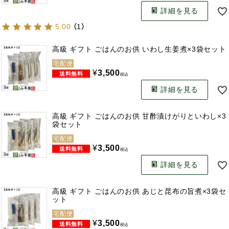
詳細を見る
5.00
（
1
）
高級 ギフト ごはんのお供 いわし生姜煮×3袋セット
宅配便
¥
3,500
税込
詳細を見る
高級 ギフト ごはんのお供 甘酢漬けがりといわし×3
袋セット
宅配便
¥
3,500
税込
詳細を見る
高級 ギフト ごはんのお供 あじと昆布の旨煮×3袋セ
ット
宅配便
¥
3,500
税込