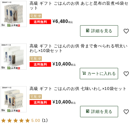
高級 ギフト ごはんのお供 あじと昆布の旨煮×6袋セ
ット
宅配便
¥
6,480
税込
詳細を見る
高級 ギフト ごはんのお供 骨まで食べられる明太い
わし×10袋セット
宅配便
¥
10,400
税込
カートに入れる
高級 ギフト ごはんのお供 七味いわし×10袋セット
宅配便
¥
10,400
税込
詳細を見る
5.00
（
1
）