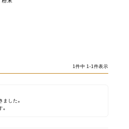
 粉末
1
件中
1
-
1
件表示
ました。

す。