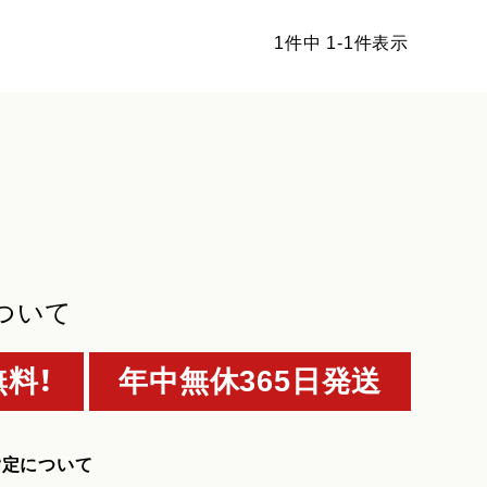
1
件中
1
-
1
件表示
ついて
料！
年中無休365日発送
指定について