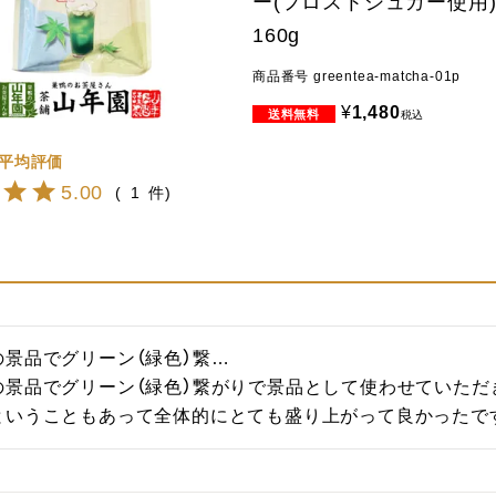
ー(フロストシュガー使用)
160g
商品番号
greentea-matcha-01p
¥
1,480
税込
5.00
1
景品でグリーン（緑色）繋…

景品でグリーン（緑色）繋がりで景品として使わせていただき
ということもあって全体的にとても盛り上がって良かったで