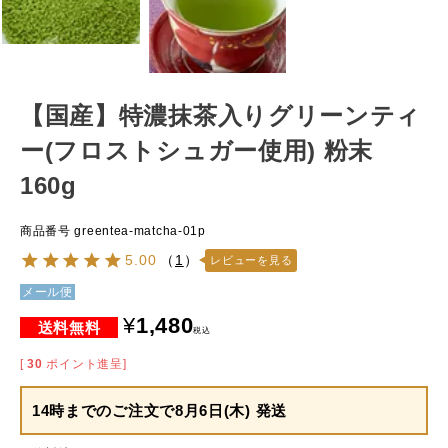
【国産】特濃抹茶入りグリーンティ
ー(フロストシュガー使用) 粉末
160g
商品番号
greentea-matcha-01p
5.00
（
1
）
レビューを見る
メール便
¥
1,480
税込
[
30
ポイント進呈]
14時までのご注文で
8月6日(木) 発送