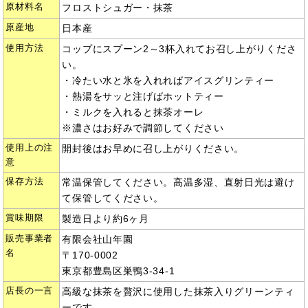
原材料名
フロストシュガー・抹茶
原産地
日本産
使用方法
コップにスプーン2～3杯入れてお召し上がりくださ
い。
・冷たい水と氷を入れればアイスグリンティー
・熱湯をサッと注げばホットティー
・ミルクを入れると抹茶オーレ
※濃さはお好みで調節してください
使用上の注
開封後はお早めに召し上がりください。
意
保存方法
常温保管してください。高温多湿、直射日光は避け
て保管してください。
賞味期限
製造日より約6ヶ月
販売事業者
有限会社山年園
名
〒170-0002
東京都豊島区巣鴨3-34-1
店長の一言
高級な抹茶を贅沢に使用した抹茶入りグリーンティ
ーです。