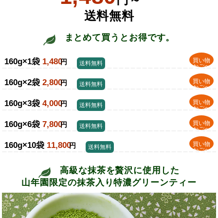
送料無料
まとめて買うとお得です。
160g×1袋
1,480
買い物
円
送料無料
かごへ
160g×2袋
2,800
買い物
円
送料無料
かごへ
160g×3袋
4,000
買い物
円
送料無料
かごへ
160g×6袋
7,800
買い物
円
送料無料
かごへ
160g×10袋
11,800
買い物
円
送料無料
かごへ
高級な抹茶を贅沢に使用した
山年園限定の抹茶入り特濃グリーンティー