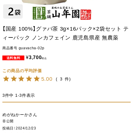
【国産 100%】グァバ茶 3g×16パック×2袋セット テ
ィーパック ノンカフェイン 鹿児島県産 無農薬
商品番号
guavacha-02p
¥
3,700
税込
5.00
3
3
件中
1
-
3
件表示
めがねかーか
非公開
投稿日
2024/12/23