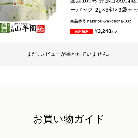
国産100% 完熟白桃の和
ーパック 2g×5包×3袋セ
商品番号
hakutou-wakoucha-03p
¥
3,240
税込
まだ、レビューが書かれていません。
お買い物ガイド