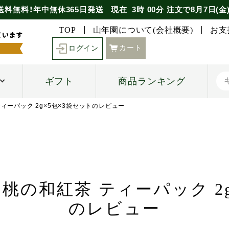
送料無料！年中無休365日発送
現在
3時
00分
注文で
8月7日(金
TOP
山年園について(会社概要)
お支
カート
ログイン
ギフト
商品ランキング
ティーパック 2g×5包×3袋セットのレビュー
白桃の和紅茶 ティーパック 2
のレビュー