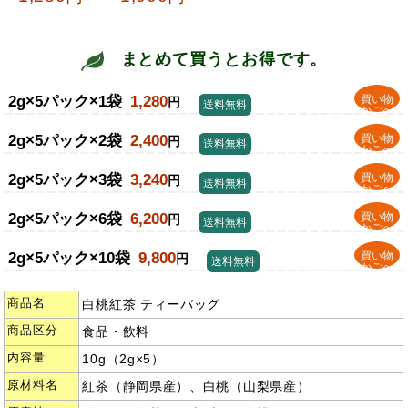
まとめて買うとお得です。
2g×5パック×1袋
1,280
買い物
円
送料無料
かごへ
2g×5パック×2袋
2,400
買い物
円
送料無料
かごへ
2g×5パック×3袋
3,240
買い物
円
送料無料
かごへ
2g×5パック×6袋
6,200
買い物
円
送料無料
かごへ
2g×5パック×10袋
9,800
買い物
円
送料無料
かごへ
商品名
白桃紅茶 ティーバッグ
商品区分
食品・飲料
内容量
10g（2g×5）
原材料名
紅茶（静岡県産）、白桃（山梨県産）