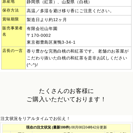
原産地
静岡県（紅茶）、山梨県（白桃）
保存方法
高温／多湿を避け移り香にご注意ください。
賞味期限
製造日より約12ヶ月
販売事業者
有限会社山年園
名
〒170-0002
東京都豊島区巣鴨3-34-1
店長の一言
香り豊かな完熟白桃の和紅茶です。 老舗のお茶屋が
こだわり抜いた白桃の和紅茶を是非お試しください
(^-^)/
たくさんのお客様に
ご購入いただいております！
注文状況をリアルタイムでお伝え！