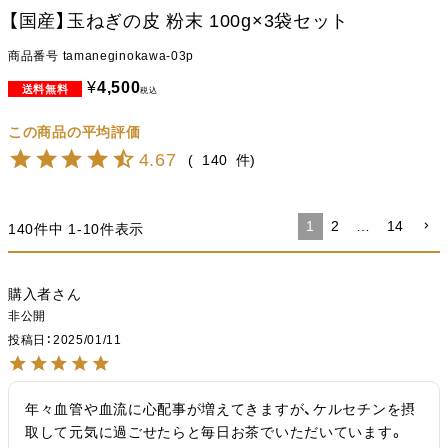
【国産】玉ねぎの皮 粉末 100g×3袋セット
商品番号
tamaneginokawa-03p
¥
4,500
税込
4.67
140
1
2
…
14
140
件中
1
-
10
件表示
購入者
非公開
投稿日
2025/01/11
年々血管や血流に心配事が増えてきますが、ケルセチンを摂
取して元気に過ごせたらと毎日お茶でいただいています。
