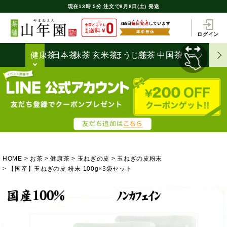
現在
13時
5分
注文で
8月8日(土) 発送
ログイン
健康茶
日本茶
抹茶
玄米茶
ほうじ茶
紅茶
中国茶
ハーブティ
HOME
お茶
健康茶
玉ねぎの皮
玉ねぎの皮粉末
【国産】玉ねぎの皮 粉末 100g×3袋セット