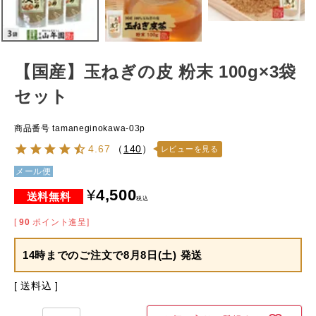
【国産】玉ねぎの皮 粉末 100g×3袋
セット
商品番号
tamaneginokawa-03p
4.67
（
140
）
レビューを見る
メール便
¥
4,500
税込
[
90
ポイント進呈]
14時までのご注文で
8月8日(土) 発送
送料込