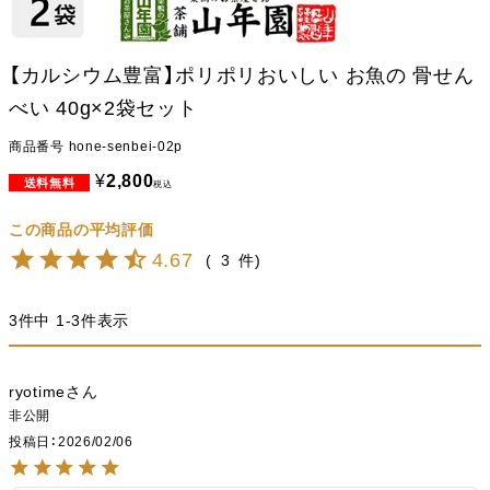
【カルシウム豊富】ポリポリおいしい お魚の 骨せん
べい 40g×2袋セット
商品番号
hone-senbei-02p
¥
2,800
税込
4.67
3
3
件中
1
-
3
件表示
ryotime
非公開
投稿日
2026/02/06