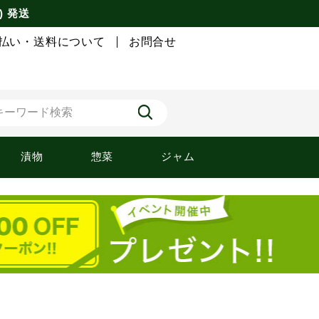
) 発送
払い・送料について
お問合せ
漬物
惣菜
ジャム