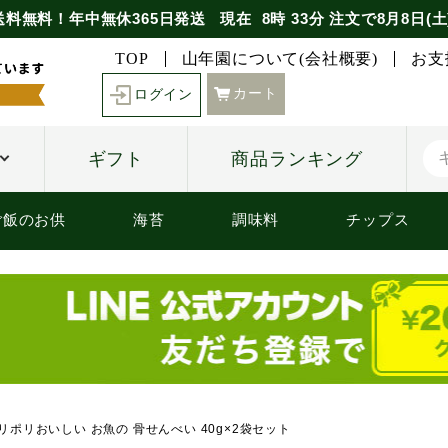
送料無料！年中無休365日発送
現在
8時
33分
注文で
8月8日(土
TOP
山年園について(会社概要)
お支
カート
ログイン
ギフト
商品ランキング
ご飯のお供
海苔
調味料
チップス
ポリおいしい お魚の 骨せんべい 40g×2袋セット