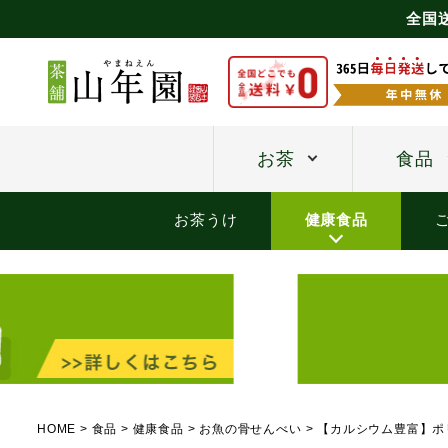
全国
お茶
食品
お茶うけ
健康食品
HOME
食品
健康食品
お魚の骨せんべい
【カルシウム豊富】ポリ