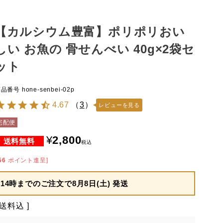
【カルシウム豊富】ポリポリおい
しい お魚の 骨せんべい 40g×2袋セ
ット
商品番号
hone-senbei-02p
4.67
（
3
）
レビューを見る
宅配便
¥
2,800
税込
56
ポイント進呈]
14時までのご注文で
8月8日(土) 発送
送料込