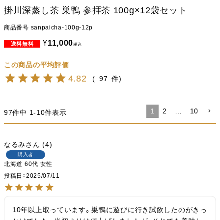
掛川深蒸し茶 巣鴨 参拝茶 100g×12袋セット
商品番号
sanpaicha-100g-12p
¥
11,000
税込
4.82
97
1
2
…
10
97
件中
1
-
10
件表示
なるみ
4
購入者
北海道
60代
女性
投稿日
2025/07/11
10年以上取っています。巣鴨に遊びに行き試飲したのがきっ