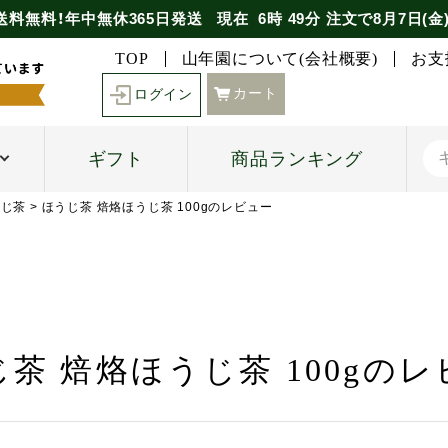
送料無料！年中無休365日発送
現在
6時
49分
注文で
8月7日(金
TOP
山年園について(会社概要)
お支
カート
ログイン
ギフト
商品ランキング
うじ茶
ほうじ茶 焙烙ほうじ茶 100gのレビュー
茶 焙烙ほうじ茶 100gの