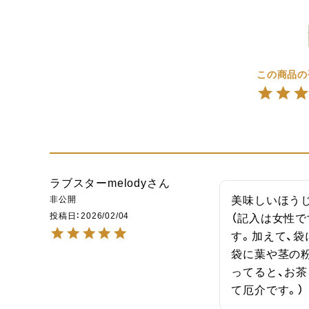
ラブスターmelody
非公開
美味しいほうじ
投稿日
2026/02/04
（記入は女性
す。加えて、
袋に葉や茎の
ってると、お
て厄介です。）