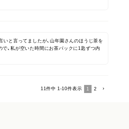
で言いと言ってましたが、山年園さんのほうじ茶を
ので、私が空いた時間にお茶パックに1匙ずつ内
11
件中
1
-
10
件表示
1
2