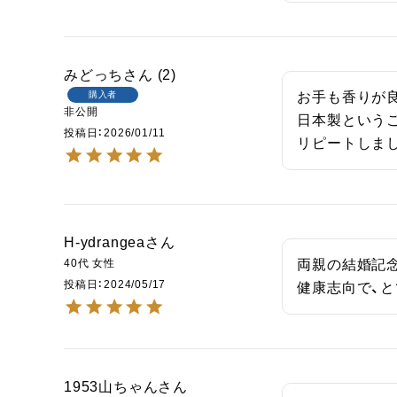
みどっち
2
購入者
お手も香りが良
非公開
日本製というこ
投稿日
2026/01/11
リピートしま
H-ydrangea
40代
女性
両親の結婚記念
投稿日
2024/05/17
健康志向で、
1953山ちゃん