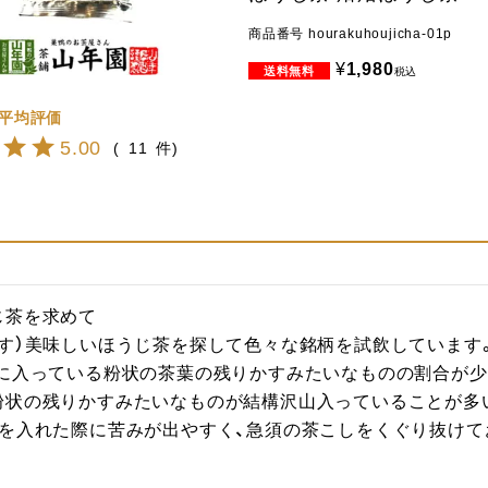
商品番号
hourakuhoujicha-01p
¥
1,980
税込
5.00
11
茶を求めて

です）美味しいほうじ茶を探して色々な銘柄を試飲しています
袋に入っている粉状の茶葉の残りかすみたいなものの割合が
粉状の残りかすみたいなものが結構沢山入っていることが多
茶を入れた際に苦みが出やすく、急須の茶こしをくぐり抜け