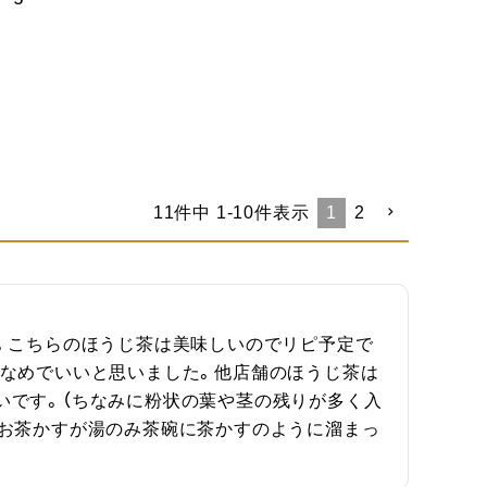
11
件中
1
-
10
件表示
1
2
。こちらのほうじ茶は美味しいのでリピ予定で
少なめでいいと思いました。他店舗のほうじ茶は
いです。（ちなみに粉状の葉や茎の残りが多く入
てお茶かすが湯のみ茶碗に茶かすのように溜まっ