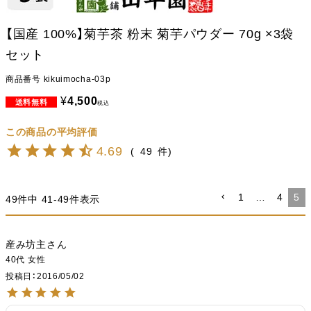
【国産 100%】菊芋茶 粉末 菊芋パウダー 70g ×3袋
セット
商品番号
kikuimocha-03p
¥
4,500
税込
4.69
49
1
…
4
5
49
件中
41
-
49
件表示
産み坊主
40代
女性
投稿日
2016/05/02