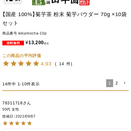
【国産 100%】菊芋茶 粉末 菊芋パウダー 70g ×10袋
セット
商品番号
kikuimocha-10p
¥
13,200
税込
4.93
14
1
2
14
件中
1
-
10
件表示
78311718
50代
女性
投稿日
2022/09/07