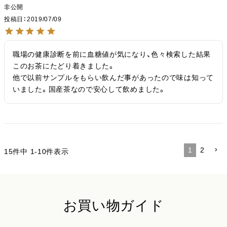
非公開
投稿日
2019/07/09
職場の健康診断を前に血糖値が気になり、色々検索した結果
このお茶にたどり着きました。

他で以前サンプルをもらい飲んだ事があったので味は知って
いました。国産茶なので安心して飲めました。
1
2
15
件中
1
-
10
件表示
お買い物ガイド