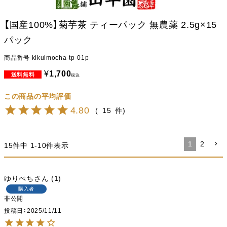
【国産100%】菊芋茶 ティーパック 無農薬 2.5g×15
パック
商品番号
kikuimocha-tp-01p
¥
1,700
税込
4.80
15
1
2
15
件中
1
-
10
件表示
ゆりぺち
1
購入者
非公開
投稿日
2025/11/11