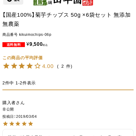
【国産100%】菊芋チップス 50g ×6袋セット 無添加
無農薬
商品番号
kikuimochips-06p
¥
9,500
税込
4.00
2
2
件中
1
-
2
件表示
購入者
非公開
投稿日
2019/03/04