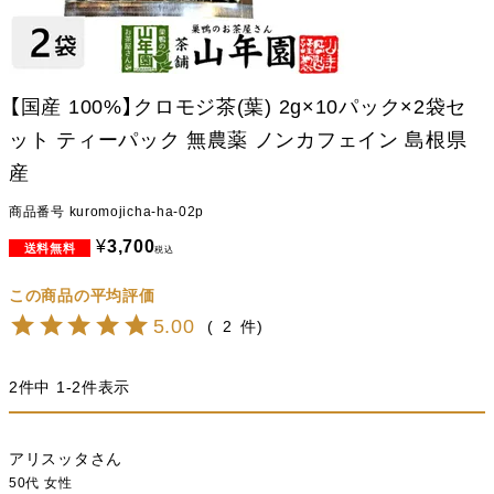
【国産 100%】クロモジ茶(葉) 2g×10パック×2袋セ
ット ティーパック 無農薬 ノンカフェイン 島根県
産
商品番号
kuromojicha-ha-02p
¥
3,700
税込
5.00
2
2
件中
1
-
2
件表示
アリスッタ
50代
女性