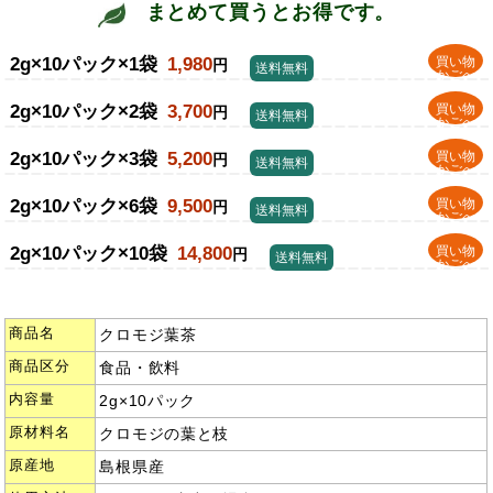
まとめて買うとお得です。
2g×10パック×1袋
1,980
買い物
円
送料無料
かごへ
2g×10パック×2袋
3,700
買い物
円
送料無料
かごへ
2g×10パック×3袋
5,200
買い物
円
送料無料
かごへ
2g×10パック×6袋
9,500
買い物
円
送料無料
かごへ
2g×10パック×10袋
14,800
買い物
円
送料無料
かごへ
商品名
クロモジ葉茶
商品区分
食品・飲料
内容量
2g×10パック
原材料名
クロモジの葉と枝
原産地
島根県産