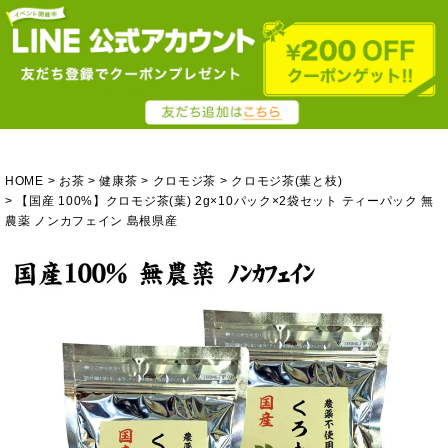
HOME
お茶
健康茶
クロモジ茶
クロモジ茶(葉と枝)
【国産 100%】クロモジ茶(葉) 2g×10パック×2袋セット ティーパック 無
農薬 ノンカフェイン 島根県産