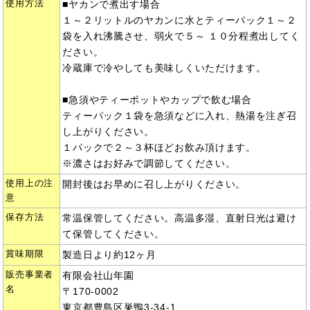
使用方法
■ヤカンで煮出す場合
１～２リットルのヤカンに水とティーパック１～２
袋を入れ沸騰させ、弱火で５～ １０分程煮出してく
ださい。
冷蔵庫で冷やしても美味しくいただけます。
■急須やティーポットやカップで飲む場合
ティーパック１袋を急須などに入れ、熱湯を注ぎ召
し上がりください。
１パックで２～３杯ほどお飲み頂けます。
※濃さはお好みで調節してください。
使用上の注
開封後はお早めに召し上がりください。
意
保存方法
常温保管してください。高温多湿、直射日光は避け
て保管してください。
賞味期限
製造日より約12ヶ月
販売事業者
有限会社山年園
名
〒170-0002
東京都豊島区巣鴨3-34-1