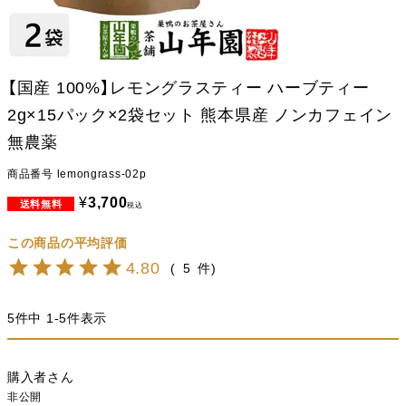
【国産 100%】レモングラスティー ハーブティー
2g×15パック×2袋セット 熊本県産 ノンカフェイン
無農薬
商品番号
lemongrass-02p
¥
3,700
税込
4.80
5
5
件中
1
-
5
件表示
購入者
非公開