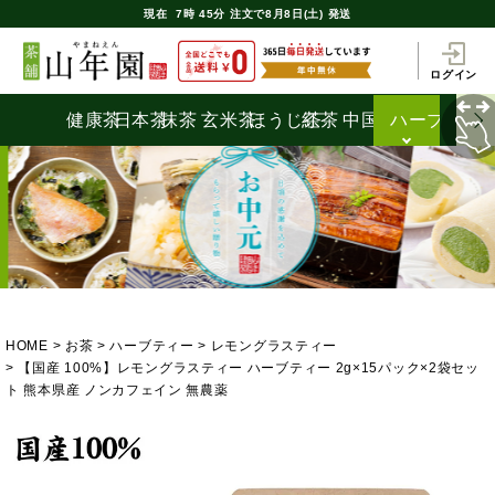
現在
7時
45分
注文で
8月8日(土) 発送
ログイン
健康茶
日本茶
抹茶
玄米茶
ほうじ茶
紅茶
中国茶
ハーブティ
HOME
お茶
ハーブティー
レモングラスティー
【国産 100%】レモングラスティー ハーブティー 2g×15パック×2袋セッ
ト 熊本県産 ノンカフェイン 無農薬