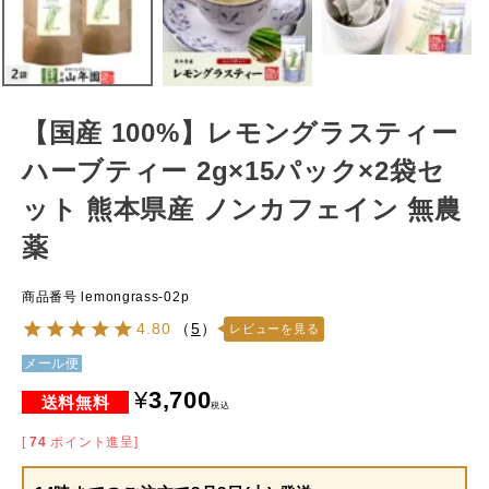
【国産 100%】レモングラスティー
ハーブティー 2g×15パック×2袋セ
ット 熊本県産 ノンカフェイン 無農
薬
商品番号
lemongrass-02p
4.80
（
5
）
レビューを見る
メール便
¥
3,700
税込
[
74
ポイント進呈]