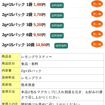
2g×15パック 1袋
1,980
買い物
円
送料無料
かごへ
2g×15パック 2袋
3,700
買い物
円
送料無料
かごへ
2g×15パック 3袋
5,200
買い物
円
送料無料
かごへ
2g×15パック 6袋
9,500
買い物
円
送料無料
かごへ
2g×15パック 10袋
14,800
買い物
円
送料無料
かごへ
商品名
レモングラスティー
商品区分
食品・飲料
内容量
2g×15パック
原材料名
レモングラス
原産地
熊本県産
使用方法
本品1包をマグカップに入れ熱湯を注ぎ、お好みの濃
さで召し上がりください。
使用上の注
開封後はお早めに召し上がりください。