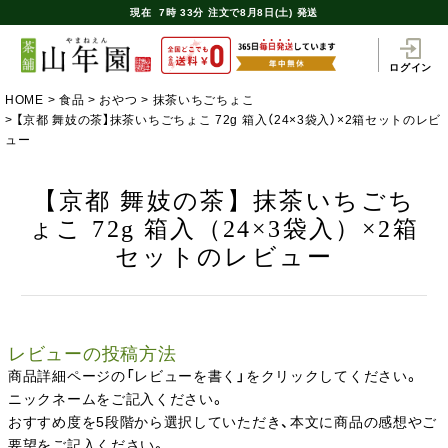
現在
7時
33分
注文で
8月8日(土) 発送
ログイン
HOME
食品
おやつ
抹茶いちごちょこ
【京都 舞妓の茶】抹茶いちごちょこ 72g 箱入（24×3袋入）×2箱セットのレビ
ュー
【京都 舞妓の茶】抹茶いちごち
ょこ 72g 箱入（24×3袋入）×2箱
セットのレビュー
レビューの投稿方法
商品詳細ページの「レビューを書く」をクリックしてください。
ニックネームをご記入ください。
おすすめ度を5段階から選択していただき、本文に商品の感想やご
要望をご記入ください。