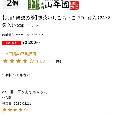
【京都 舞妓の茶】抹茶いちごちょこ 72g 箱入（24×3
袋入）×2箱セット
商品番号
ma-ichigo-cho-02p
¥
3,200
税込
4.00
1
1
件中
1
-
1
件表示
es1-肝っ玉かあちゃん
非公開
投稿日
2026/02/21