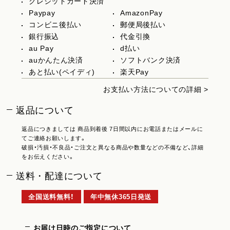
クレジットカード決済
Paypay
AmazonPay
コンビニ後払い
郵便局後払い
銀行振込
代金引換
au Pay
d払い
auかんたん決済
ソフトバンク決済
あと払い(ペイディ)
楽天Pay
お支払い方法についての詳細 >
返品について
返品につきましては 商品到着後 7日間以内にお電話またはメールに
てご連絡お願いします。
破損・汚損・不良品・ご注文と異なる商品や数量などの不備など、詳細
をお伝えください。
送料・配達について
全国送料無料！
年中無休365日発送
お届け日時のご指定について