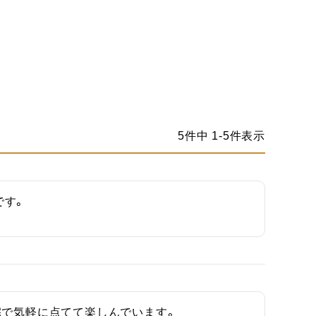
5
件中
1
-
5
件表示
です。
宅で気軽に点てて楽しんでいます。