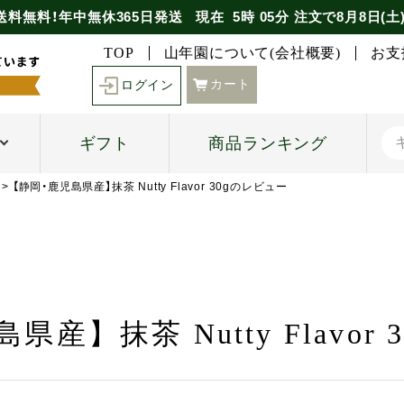
送料無料！年中無休365日発送
現在
5時
05分
注文で
8月8日(土
TOP
山年園について(会社概要)
お支
カート
ログイン
ギフト
商品ランキング
【静岡・鹿児島県産】抹茶 Nutty Flavor 30gのレビュー
産】抹茶 Nutty Flavor