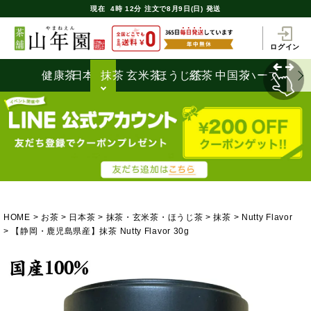
現在
4時
12分
注文で
8月9日(日) 発送
ログイン
健康茶
日本茶
抹茶
玄米茶
ほうじ茶
紅茶
中国茶
ハーブティ
HOME
お茶
日本茶
抹茶・玄米茶・ほうじ茶
抹茶
Nutty Flavor
【静岡・鹿児島県産】抹茶 Nutty Flavor 30g