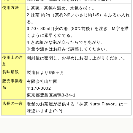
使用方法
1.茶碗・茶筅を温め、水気を拭く。
2.抹茶 約2g（茶杓2杯／小さじ約1杯）をふるい入れ
る。
3.70～80ml目安の湯（80℃前後）を注ぎ、M字を描
くように素早く立てる。
4.きめ細かな泡が立ったらできあがり。
※量や濃さはお好みで調整してください。
使用上の注
開封後は密閉し、お早めにお召し上がりください。
意
賞味期限
製造日より約8ヶ月
販売事業者
有限会社山年園
名
〒170-0002
東京都豊島区巣鴨3-34-1
店長の一言
老舗のお茶屋が提供する「抹茶 Nutty Flavor」は一
味違いますよ(^-^)