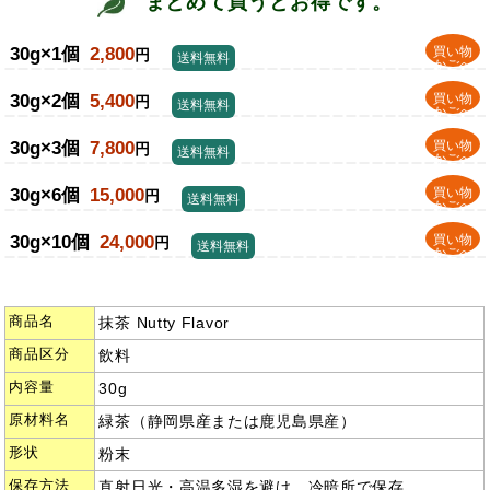
まとめて買うとお得です。
30g×1個
2,800
買い物
円
送料無料
かごへ
30g×2個
5,400
買い物
円
送料無料
かごへ
30g×3個
7,800
買い物
円
送料無料
かごへ
30g×6個
15,000
買い物
円
送料無料
かごへ
30g×10個
24,000
買い物
円
送料無料
かごへ
商品名
抹茶 Nutty Flavor
商品区分
飲料
内容量
30g
原材料名
緑茶（静岡県産または鹿児島県産）
形状
粉末
保存方法
直射日光・高温多湿を避け、冷暗所で保存。