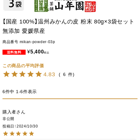
【国産 100%】温州みかんの皮 粉末 80g×3袋セット
無添加 愛媛県産
商品番号
mikan-powder-03p
¥
5,400
税込
4.83
6
6
件中
1
-
6
件表示
購入者
非公開
投稿日
2024/10/30