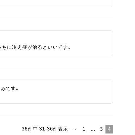
うちに冷え症が治るといいです。
みです。
36
件中
31
-
36
件表示
1
…
3
4