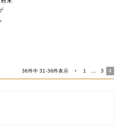
 粉末
が
p
36
件中
31
-
36
件表示
1
…
3
4