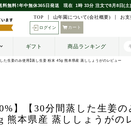
送料無料！年中無休365日発送
現在
1時
33分
注文で
8月8日(土
TOP
山年園について(会社概要)
お支
カート
ログイン
ギフト
商品ランキング
間蒸した生姜のみ使用】蒸し生姜 粉末 45g 熊本県産 蒸ししょうがのレビュー
100%】【30分間蒸した生姜
5g 熊本県産 蒸ししょうが