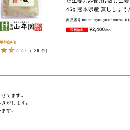
た生姜のみ使用】蒸し生姜
45g 熊本県産 蒸ししょう
商品番号
mushi-syougafunmatsu-01
¥
2,400
税込
4.47
36
せてます。

きがします。

います。