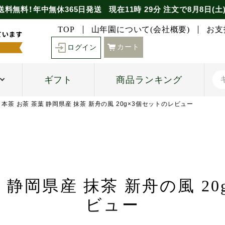
送料無料！年中無休365日発送
現在
11時
29分
注文で
8月8日(土
TOP
山年園について(会社概要)
お支
カート
ログイン
ギフト
商品ランキング
日本茶 お茶 茶葉 静岡県産 抹茶 新舟の風 20g×3個セットのレビュー
 静岡県産 抹茶 新舟の風 2
ビュー