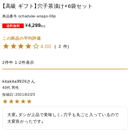
【高級 ギフト】穴子茶漬け×6袋セット
商品番号
ochaduke-anago-06p
¥
4,299
税込
4.00
2
2
件中
1
-
2
件表示
kitakita9926
40代
男性
投稿日
2021/02/25
大変、ダシが上品で美味しく、穴子も丸ごと入っているので
大変良かったです。