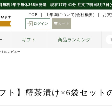
料無料！年中無休365日発送
現在
17時
41分
注文で
明日8月7日(
TOP
山年園について(会社概要)
お支
カート
ログイン
ギフト
商品ランキング
セットのレビュー
ギフト】蟹茶漬け×6袋セット