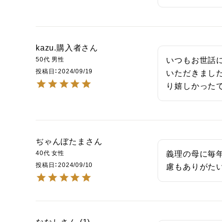
kazu.購入者
50代
男性
いつもお世話
投稿日
2024/09/19
いただきまし
り嬉しかった
ぢゃんぼたま
40代
女性
義理の母に毎
投稿日
2024/09/10
慮もありがた