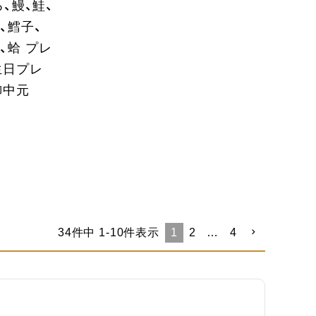
ろ、鰻、鮭、
、鱈子、
、蛤 プレ
生日プレ
御中元
34
件中
1
-
10
件表示
1
2
…
4