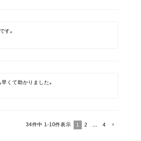
す。

も早くて助かりました。
34
件中
1
-
10
件表示
1
2
…
4