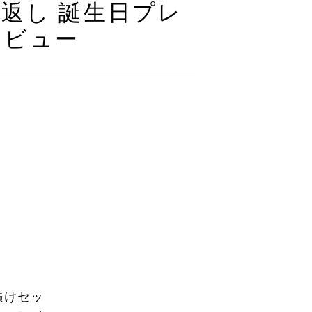
お返し 誕生日プレ
レビュー
漬けセッ