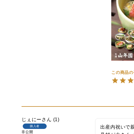
じぇにー
1
購入者
出産内祝いで親
非公開