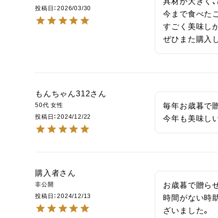
具材が大きく、
投稿日
2026/03/30
今まで食べたこ
すごく美味しか
ぜひまた購入
もんちゃん312
50代
女性
毎年お歳暮で贈
投稿日
2024/12/22
今年も美味し
購入者
非公開
お歳暮で贈らせ
投稿日
2024/12/13
時間がない時
ざいました。