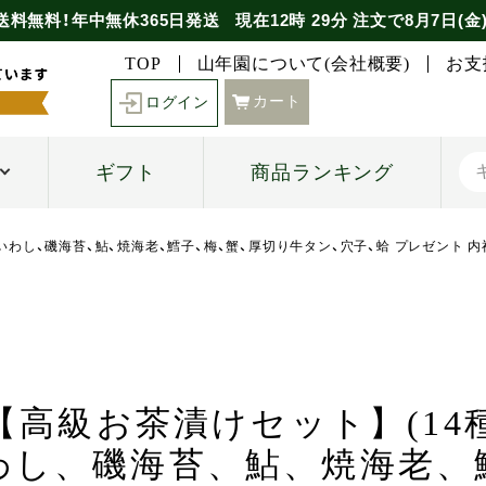
送料無料！年中無休365日発送
現在
12時
29分
注文で
8月7日(金
TOP
山年園について(会社概要)
お支
カート
ログイン
ギフト
商品ランキング
鮭、いわし、磯海苔、鮎、焼海老、鱈子、梅、蟹、厚切り牛タン、穴子、蛤 プレゼント 
【高級お茶漬けセット】(14
わし、磯海苔、鮎、焼海老、