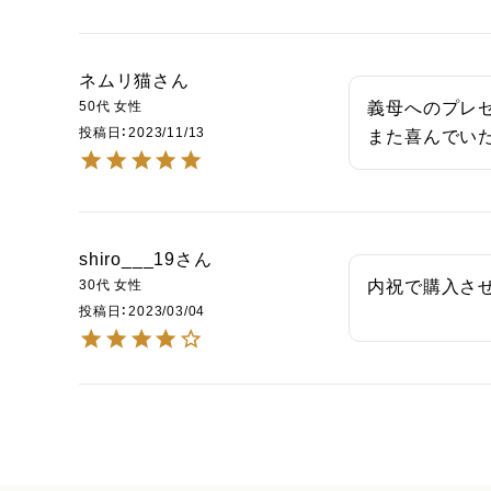
ネムリ猫
50代
女性
義母へのプレゼ
投稿日
2023/11/13
また喜んでい
shiro___19
30代
女性
内祝で購入さ
投稿日
2023/03/04