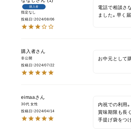
ななし
1
購入者
電話で相談さ
指定なし
ました。早く
投稿日
2024/08/06
購入者
非公開
お中元として
投稿日
2024/07/22
eimaa
30代
女性
内祝での利用。
投稿日
2024/04/14
賞味期限も長く
手提げ袋をつ