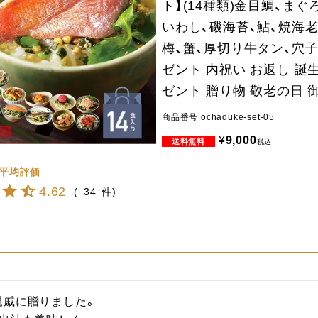
ト】(14種類)金目鯛、まぐ
いわし、磯海苔、鮎、焼海老
梅、蟹、厚切り牛タン、穴子
ゼント 内祝い お返し 誕
ゼント 贈り物 敬老の日 
商品番号
ochaduke-set-05
¥
9,000
税込
4.62
34
戚に贈りました。
