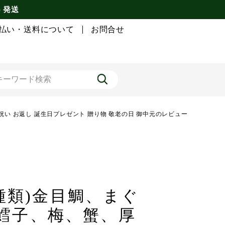
) 発送
払い・送料について
お問合せ
内祝い お返し 誕生日プレゼント 贈り物 敬老の日 御中元のレビュー
種類)金目鯛、まぐ
鱈子、梅、蟹、厚