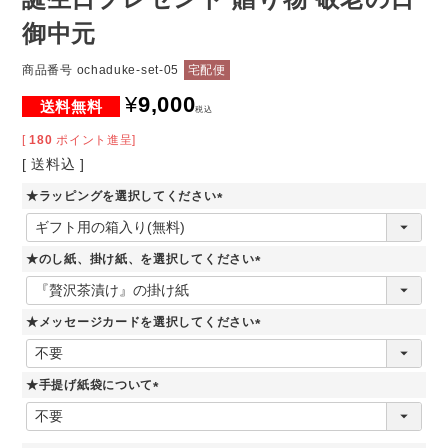
御中元
商品番号
ochaduke-set-05
宅配便
¥
9,000
税込
[
180
ポイント進呈]
送料込
★ラッピングを選択してください
(
必
須
★のし紙、掛け紙、を選択してください
)
(
必
須
★メッセージカードを選択してください
)
(
必
須
★手提げ紙袋について
)
(
必
須