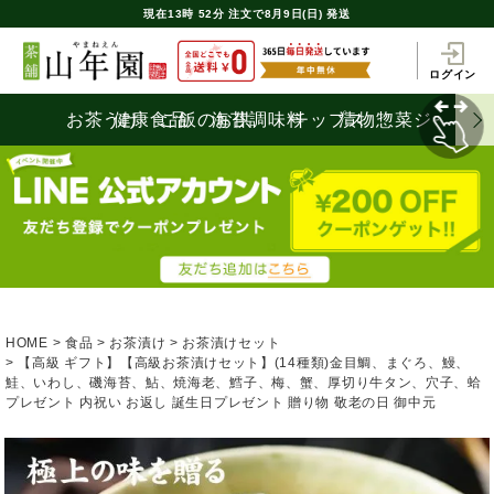
現在
13時
52分
注文で
8月9日(日) 発送
ログイン
お茶うけ
健康食品
ご飯のお供
海苔
調味料
チップス
漬物
惣菜
ジャム
HOME
食品
お茶漬け
お茶漬けセット
【高級 ギフト】【高級お茶漬けセット】(14種類)金目鯛、まぐろ、鰻、
鮭、いわし、磯海苔、鮎、焼海老、鱈子、梅、蟹、厚切り牛タン、穴子、蛤
プレゼント 内祝い お返し 誕生日プレゼント 贈り物 敬老の日 御中元