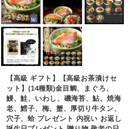
【高級 ギフト】【高級お茶漬けセ
ット】(14種類)金目鯛、まぐろ、
鰻、鮭、いわし、磯海苔、鮎、焼海
老、鱈子、梅、蟹、厚切り牛タン、
穴子、蛤 プレゼント 内祝い お返し
誕生日プレゼント 贈り物 敬老の日