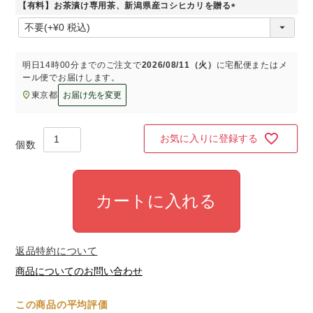
【有料】お茶漬け専用茶、新潟県産コシヒカリを贈る
)
(
必
須
)
明日
14時00分
までのご注文で
2026/08/11（火）
に
宅配便またはメ
ール便
でお届けします。
東京都
お届け先を変更
お気に入りに登録する
カートに入れる
返品特約について
商品についてのお問い合わせ