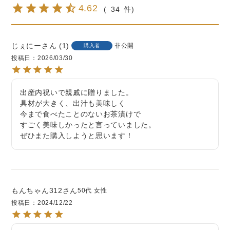
4.62
34
じぇにー
1
非公開
購入者
投稿日
2026/03/30
出産内祝いで親戚に贈りました。

具材が大きく、出汁も美味しく

今まで食べたことのないお茶漬けで

すごく美味しかったと言っていました。

ぜひまた購入しようと思います！
もんちゃん312
50代
女性
投稿日
2024/12/22