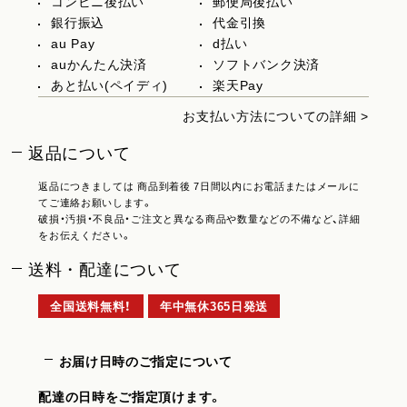
コンビニ後払い
郵便局後払い
銀行振込
代金引換
au Pay
d払い
auかんたん決済
ソフトバンク決済
あと払い(ペイディ)
楽天Pay
お支払い方法についての詳細 >
返品について
返品につきましては 商品到着後 7日間以内にお電話またはメールに
てご連絡お願いします。
破損・汚損・不良品・ご注文と異なる商品や数量などの不備など、詳細
をお伝えください。
送料・配達について
全国送料無料！
年中無休365日発送
お届け日時のご指定について
配達の日時をご指定頂けます。