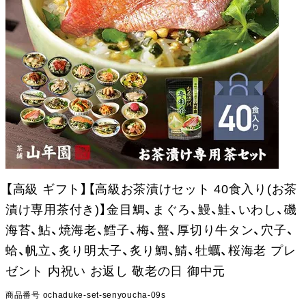
【高級 ギフト】【高級お茶漬けセット 40食入り(お茶
漬け専用茶付き)】金目鯛、まぐろ、鰻、鮭、いわし、磯
海苔、鮎、焼海老、鱈子、梅、蟹、厚切り牛タン、穴子、
蛤、帆立、炙り明太子、炙り鯛、鯖、牡蠣、桜海老 プレ
ゼント 内祝い お返し 敬老の日 御中元
商品番号
ochaduke-set-senyoucha-09s