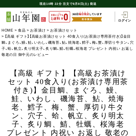
現在
10時
22分
注文で
8月8日(土) 発送
ログイン
HOME
食品
お茶漬け
お茶漬けセット
【高級 ギフト】【高級お茶漬けセット 40食入り(お茶漬け専用茶付き)】金目
鯛、まぐろ、鰻、鮭、いわし、磯海苔、鮎、焼海老、鱈子、梅、蟹、厚切り牛タン、穴
子、蛤、帆立、炙り明太子、炙り鯛、鯖、牡蠣、桜海老 プレゼント 内祝い お返し
敬老の日 御中元のレビュー
【高級 ギフト】【高級お茶漬け
セット 40食入り(お茶漬け専用茶
付き)】金目鯛、まぐろ、鰻、
鮭、いわし、磯海苔、鮎、焼海
老、鱈子、梅、蟹、厚切り牛タ
ン、穴子、蛤、帆立、炙り明太
子、炙り鯛、鯖、牡蠣、桜海老
プレゼント 内祝い お返し 敬老の