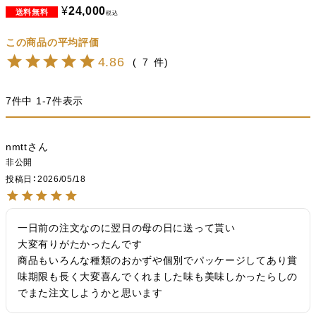
¥
24,000
税込
4.86
7
7
件中
1
-
7
件表示
nmtt
非公開
投稿日
2026/05/18
一日前の注文なのに翌日の母の日に送って貰い

大変有りがたかったんです

商品もいろんな種類のおかずや個別でパッケージしてあり賞
味期限も長く大変喜んでくれました味も美味しかったらしの
でまた注文しようかと思います