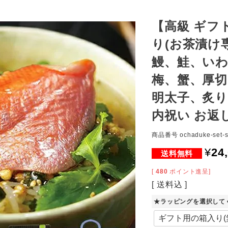
【高級 ギフ
り(お茶漬け
鰻、鮭、いわ
梅、蟹、厚
明太子、炙り
内祝い お返
商品番号
ochaduke-set-
¥
24
[
480
ポイント進呈]
送料込
★ラッピングを選択して