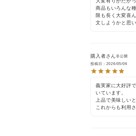
大変有りがたかっ
商品もいろんな
限も長く大変喜
文しようかと思
購入者
非公開
投稿日
2026/05/06
義実家に大好評
いています。

上品で美味しいと
これからも利用