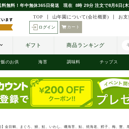
送料無料！年中無休365日発送
現在
8時
29分
注文で
8月6日(木
TOP
山年園について(会社概要)
お支
カート
ログイン
ギフト
商品ランキング
ご飯のお供
海苔
調味料
チップス
付き)】金目鯛、まぐろ、鰻、鮭、いわし、磯海苔、鮎、焼海老、鱈子、梅、蟹