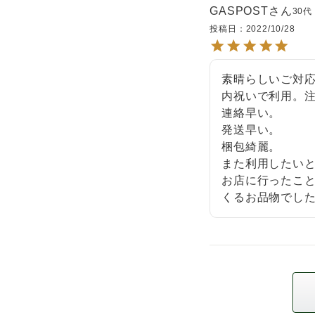
GASPOST
30代
投稿日
2022/10/28
素晴らしいご対応
内祝いで利用。注
連絡早い。

発送早い。

梱包綺麗。

また利用したいと
お店に行ったこ
くるお品物でし