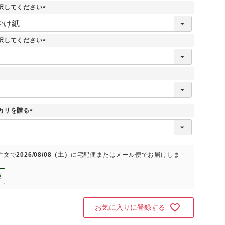
須
択してください
)
(
必
須
択してください
)
(
必
須
)
カリを贈る
(
必
須
)
注文で
2026/08/08（土）
に
宅配便またはメール便
でお届けしま
更
お気に入りに登録する