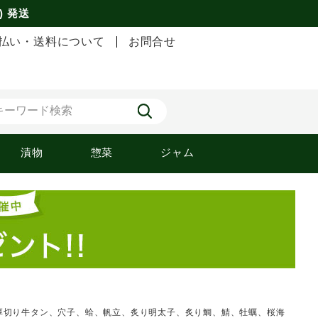
) 発送
払い・送料について
お問合せ
漬物
惣菜
ジャム
、厚切り牛タン、穴子、蛤、帆立、炙り明太子、炙り鯛、鯖、牡蠣、桜海