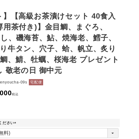
ト】【高級お茶漬けセット 40食入
専用茶付き)】金目鯛、まぐろ、
し、磯海苔、鮎、焼海老、鱈子、
切り牛タン、穴子、蛤、帆立、炙り
鯛、鯖、牡蠣、桜海老 プレゼント
し 敬老の日 御中元
senyoucha-09s
宅配便
,000
税込
ください
(
必