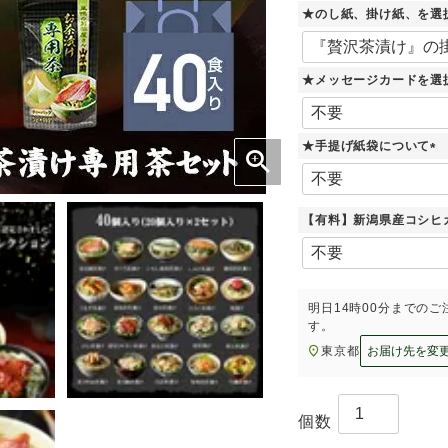
★のし紙、掛け紙、を選
★メッセージカードを選
★手提げ紙袋について
(
必
須
【有料】新潟県産コシヒ
)
明日
14時00分
までのご
す。
東京都
お届け先を変