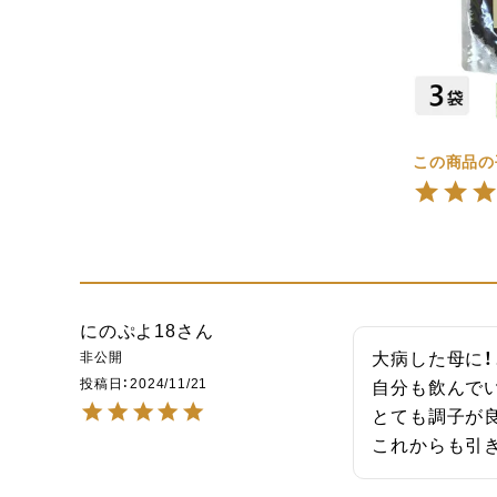
にのぷよ18
非公開
大病した母に！
投稿日
2024/11/21
自分も飲んでい
とても調子が良
これからも引