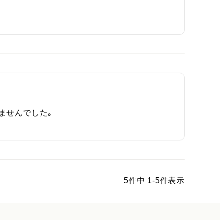
せんでした。

5
件中
1
-
5
件表示