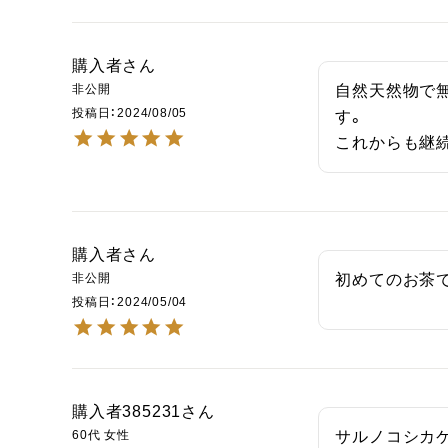
購入者
非公開
自然天然物で
投稿日
2024/08/05
す。

これからも継
購入者
非公開
初めてのお茶
投稿日
2024/05/04
購入者385231
60代
女性
サルノコシカ