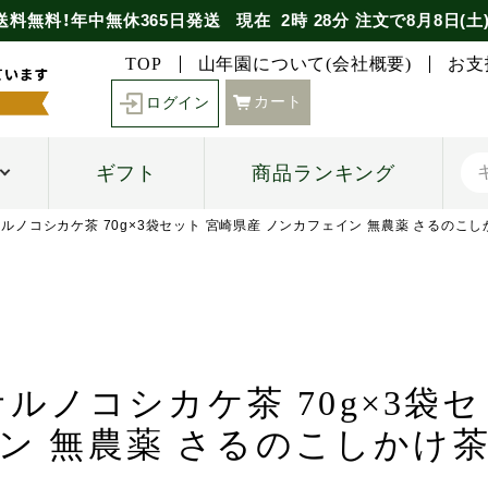
送料無料！年中無休365日発送
現在
2時
28分
注文で
8月8日(土
TOP
山年園について(会社概要)
お支
カート
ログイン
ギフト
商品ランキング
】サルノコシカケ茶 70g×3袋セット 宮崎県産 ノンカフェイン 無農薬 さるのこ
サルノコシカケ茶 70g×3袋
ン 無農薬 さるのこしかけ