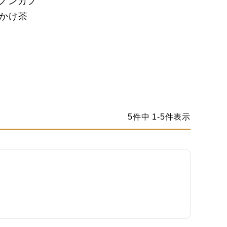
 ノンカフ
しかけ茶
5
件中
1
-
5
件表示