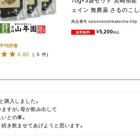
70g×3袋セット 宮崎県産
ェイン 無農薬 さるのこ
商品番号
sarunokoshikakecha-03p
¥
5,200
税込
4.80
5
と購入しました。

ますが、母が飲み出して

いとの事。

き続き飲ませてあげようと思います。