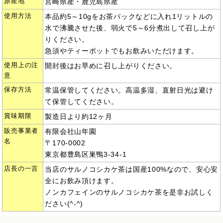
原産地
宮崎県産・鹿児島県産
使用方法
本品約5～10gをお茶パックなどに入れ1リットルの
水で沸騰させた後、弱火で5～6分煮出して召し上が
りください。
急須やティーポットでもお飲みいただけます。
使用上の注
開封後はお早めに召し上がりください。
意
保存方法
常温保管してください。高温多湿、直射日光は避け
て保管してください。
賞味期限
製造日より約12ヶ月
販売事業者
有限会社山年園
名
〒170-0002
東京都豊島区巣鴨3-34-1
店長の一言
当店のサルノコシカケ茶は国産100%なので、安心安
全にお飲み頂けます。
ノンカフェインのサルノコシカケ茶を是非お試しく
ださい(^-^)