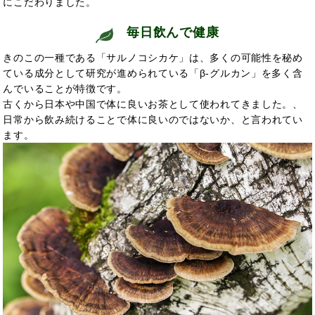
にこだわりました。
毎日飲んで
健康
きのこの一種である「サルノコシカケ」は、
多くの可能性を秘め
ている成分として研究が進められている「β-グルカン」を多く含
んでいることが特徴です。
古くから日本や中国で
体に良いお茶として使われてきました。
、
日常から飲み続けることで
体に良いのではないか、と言われてい
ます。