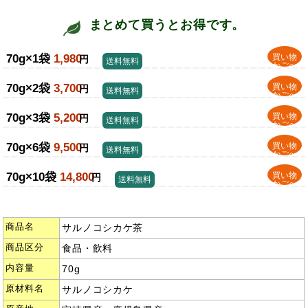
まとめて買うとお得です。
70g×1袋
1,980
買い物
円
送料無料
かごへ
70g×2袋
3,700
買い物
円
送料無料
かごへ
70g×3袋
5,200
買い物
円
送料無料
かごへ
70g×6袋
9,500
買い物
円
送料無料
かごへ
70g×10袋
14,800
買い物
円
送料無料
かごへ
商品名
サルノコシカケ茶
商品区分
食品・飲料
内容量
70g
原材料名
サルノコシカケ