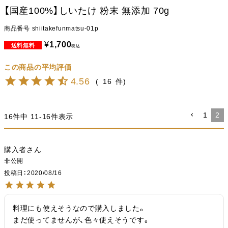
【国産100%】しいたけ 粉末 無添加 70g
商品番号
shiitakefunmatsu-01p
¥
1,700
税込
4.56
16
1
2
16
件中
11
-
16
件表示
購入者
非公開
投稿日
2020/08/16
料理にも使えそうなので購入しました。

まだ使ってませんが、色々使えそうです。