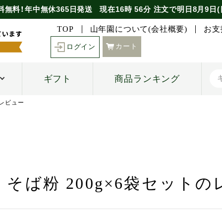
料無料！年中無休365日発送
現在
16時
56分
注文で
明日8月9日(
TOP
山年園について(会社概要)
お支
カート
ログイン
ギフト
商品ランキング
のレビュー
そば粉 200g×6袋セット