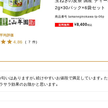
玉ねぎの皮茶 国産 ティ
2g×30パック×6袋セット
商品番号
tamaneginokawa-tp-06p
¥
8,400
税込
4.86
7
の匂いはありますが、続けやすいお値段で満足しています。た
サラサラ効果のお陰かと思います。