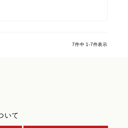
7
件中
1
-
7
件表示
ついて