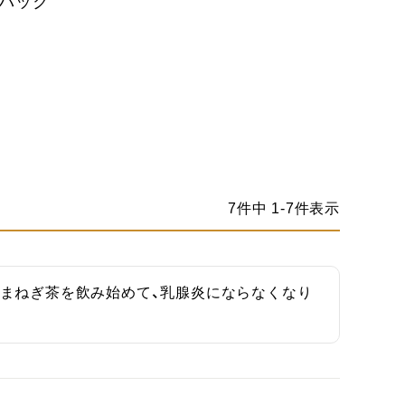
ーパック
7
件中
1
-
7
件表示
まねぎ茶を飲み始めて、乳腺炎にならなくなり