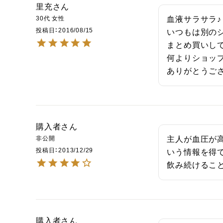
里充
30代
女性
血液サラサラ♪

投稿日
2016/08/15
いつもは別のシ
まとめ買いして
何よりショッ
ありがとうご
購入者
非公開
主人が血圧が
投稿日
2013/12/29
いう情報を得
飲み続けるこ
購入者