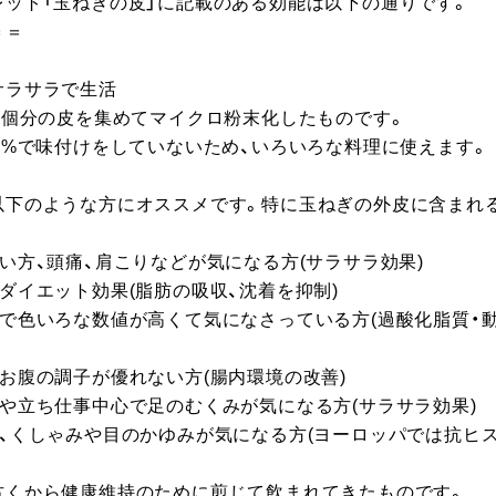
ット「玉ねぎの皮」に記載のある効能は以下の通りです。

＝

ラサラで生活

0個分の皮を集めてマイクロ粉末化したものです。

0%で味付けをしていないため、いろいろな料理に使えます。

以下のような方にオススメです。特に玉ねぎの外皮に含まれ
い方、頭痛、肩こりなどが気になる方(サラサラ効果)

ダイエット効果(脂肪の吸収、沈着を抑制)

で色いろな数値が高くて気になさっている方(過酸化脂質・動
お腹の調子が優れない方(腸内環境の改善)

や立ち仕事中心で足のむくみが気になる方(サラサラ効果)

、くしゃみや目のかゆみが気になる方(ヨーロッパでは抗ヒス
古くから健康維持のために煎じて飲まれてきたものです。
