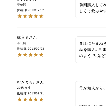
非公開
前回購入して
投稿日
2013/12/02
しくて飲みや
購入者
非公開
血圧にたまね
投稿日
2013/09/23
品を購入。早速
のようで、殆
むぎまろ。
20代
女性
母が知人から
投稿日
2013/09/21