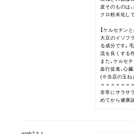
皮そのものは
クロ粉末化して
【ケルセチンとは
大豆のイソフ
る成分です。
流を良くする作
また、ケルセチ
血行促進、心臓
(※当店の玉ね
＝＝＝＝＝＝＝
非常にサラサ
めてから健康
grph2