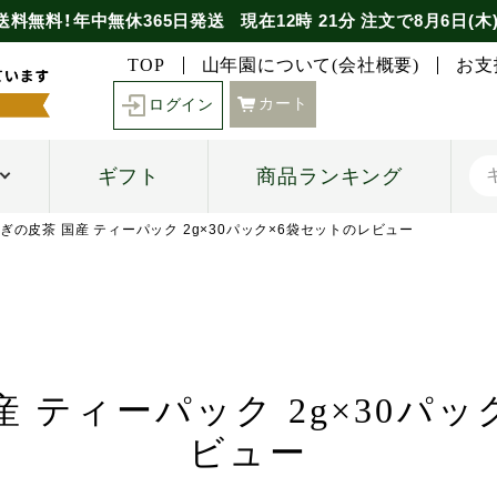
送料無料！年中無休365日発送
現在
12時
21分
注文で
8月6日(木
TOP
山年園について(会社概要)
お支
カート
ログイン
ギフト
商品ランキング
ぎの皮茶 国産 ティーパック 2g×30パック×6袋セットのレビュー
 ティーパック 2g×30パ
ビュー