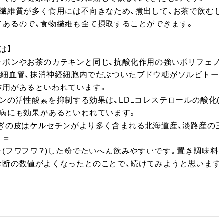
、繊維質が多く食用には不向きなため、煮出して、お茶で飲む
あるので、食物繊維も全て摂取することができます。

】

ラボンやお茶のカテキンと同じ、抗酸化作用の強いポリフェ
毛細血管、抹消神経細胞内でだぶついたブドウ糖がソルビトー
用があるといわれています。

ンの活性酸素を抑制する効果は、LDLコレステロールの酸化
病にも効果があるといわれています。

ぎの皮はケルセチンがより多く含まれる北海道産、淡路産の玉
＝

ラ(フワフワ？)した粉でたいへん飲みやすいです。置き調味
診断の数値がよくなったとのことで、続けてみようと思います