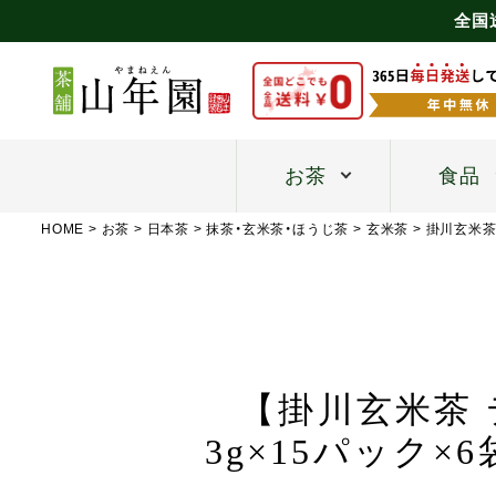
全国
お茶
食品
HOME
お茶
日本茶
抹茶・玄米茶・ほうじ茶
玄米茶
掛川玄米
【掛川玄米茶
3g×15パック×