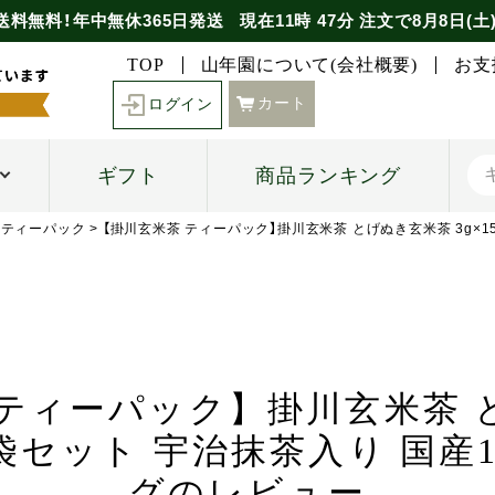
送料無料！年中無休365日発送
現在
11時
47分
注文で
8月8日(土
TOP
山年園について(会社概要)
お支
カート
ログイン
ギフト
商品ランキング
茶ティーパック
【掛川玄米茶 ティーパック】掛川玄米茶 とげぬき玄米茶 3g×1
 ティーパック】掛川玄米茶 
6袋セット 宇治抹茶入り 国産
グのレビュー