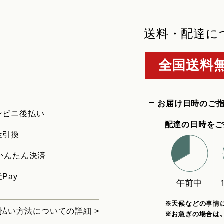
送料・配達に
全国送料無
お届け日時のご
ンビニ後払い
配達の日時をご
金引換
uかんたん決済
Pay
※天候などの事情
払い方法についての詳細 >
※お急ぎの場合は