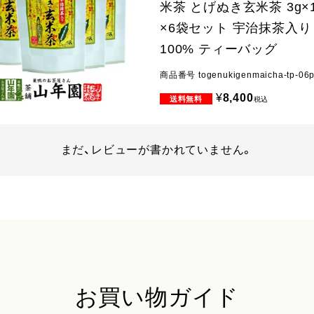
米茶 とげぬき玄米茶 3g×
×6袋セット 宇治抹茶入り
100% ティーバッグ
商品番号
togenukigenmaicha-tp-06
¥
8,400
税込
まだ、レビューが書かれていません。
お買い物ガイド