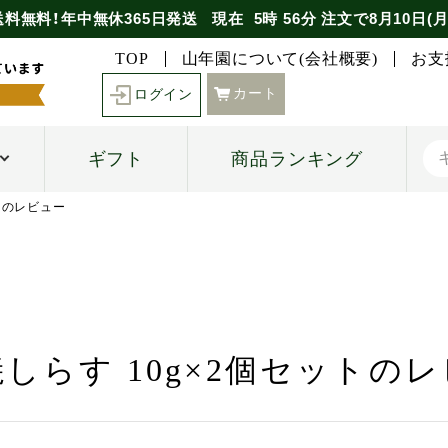
送料無料！年中無休365日発送
現在
5時
56分
注文で
8月10日(月
TOP
山年園について(会社概要)
お支
カート
ログイン
ギフト
商品ランキング
トのレビュー
しらす 10g×2個セットの