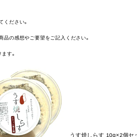
てください。
に商品の感想やご要望をご記入ください。
けます。
うす焼しらす 10g×2個セ