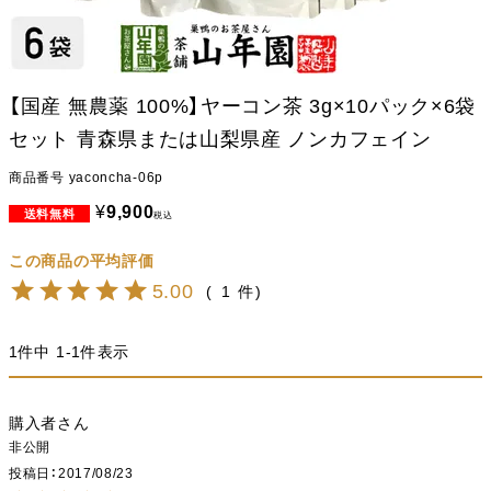
【国産 無農薬 100%】ヤーコン茶 3g×10パック×6袋
セット 青森県または山梨県産 ノンカフェイン
商品番号
yaconcha-06p
¥
9,900
税込
5.00
1
1
件中
1
-
1
件表示
購入者
非公開
投稿日
2017/08/23