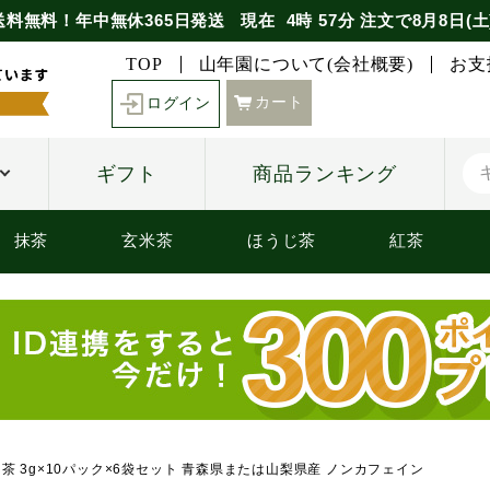
送料無料！年中無休365日発送
現在
4時
57分
注文で
8月8日(土
TOP
山年園について(会社概要)
お支
カート
ログイン
ギフト
商品ランキング
抹茶
玄米茶
ほうじ茶
紅茶
ン茶 3g×10パック×6袋セット 青森県または山梨県産 ノンカフェイン