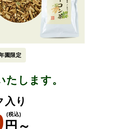
年園限定
いたします。
ック入り
0
(税込)
円～