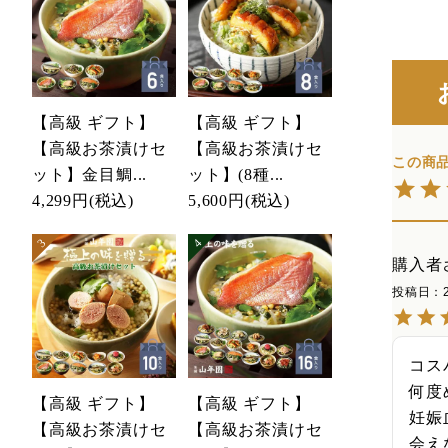
【高級 ギフト】
【高級 ギフト】
【高級お茶漬けセ
【高級お茶漬けセ
ット】金目鯛...
ット】(8種...
4,299円
(税込)
5,600円
(税込)
購入者
投稿日
コス
何度
【高級 ギフト】
【高級 ギフト】
妊娠
【高級お茶漬けセ
【高級お茶漬けセ
会え