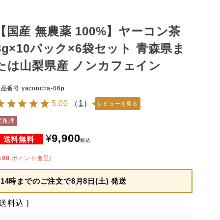
【国産 無農薬 100%】ヤーコン茶
3g×10パック×6袋セット 青森県ま
たは山梨県産 ノンカフェイン
商品番号
yaconcha-06p
5.00
（
1
）
レビューを見る
宅配便
¥
9,900
税込
198
ポイント進呈]
14時までのご注文で
8月8日(土) 発送
送料込