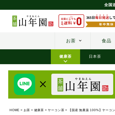
全国
お茶
食品
健康茶
日本茶
HOME
お茶
健康茶
ヤーコン茶
【国産 無農薬 100%】ヤーコ