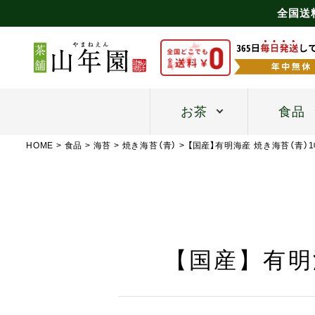
全国送
お茶
食品
HOME
食品
海苔
焼き海苔（青）
【国産】有明海産 焼き海苔（青）1
【国産】有明