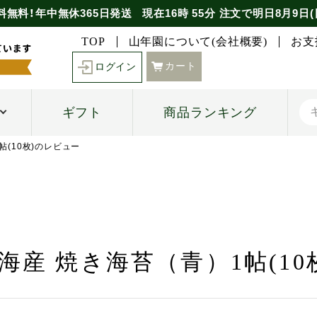
料無料！年中無休365日発送
現在
16時
55分
注文で
明日8月9日(
TOP
山年園について(会社概要)
お支
カート
ログイン
ギフト
商品ランキング
帖(10枚)のレビュー
海産 焼き海苔（青）1帖(10