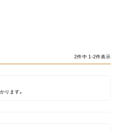
2
件中
1
-
2
件表示
かります。