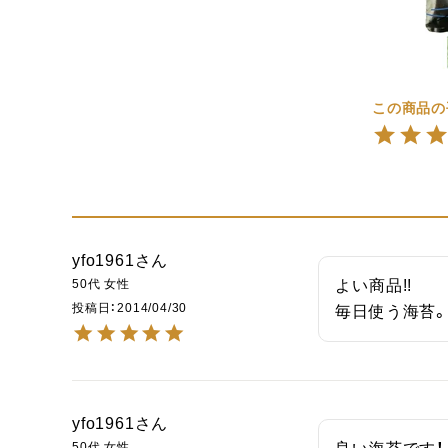
yfo1961
50代
女性
よい商品!!

投稿日
2014/04/30
毎日使う海苔
yfo1961
50代
女性