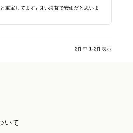
にと重宝してます。良い海苔で安価だと思いま
2
件中
1
-
2
件表示
ついて