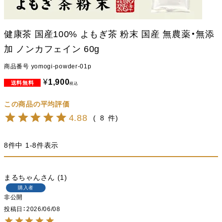
健康茶 国産100% よもぎ茶 粉末 国産 無農薬・無添
加 ノンカフェイン 60g
商品番号
yomogi-powder-01p
¥
1,900
税込
4.88
8
8
件中
1
-
8
件表示
まるちゃん
1
購入者
非公開
投稿日
2026/06/08