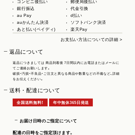
コンビニ後払い
郵便局後払い
銀行振込
代金引換
au Pay
d払い
auかんたん決済
ソフトバンク決済
あと払い(ペイディ)
楽天Pay
お支払い方法についての詳細 >
返品について
返品につきましては 商品到着後 7日間以内にお電話またはメールに
てご連絡お願いします。
破損・汚損・不良品・ご注文と異なる商品や数量などの不備など、詳細
をお伝えください。
送料・配達について
全国送料無料！
年中無休365日発送
お届け日時のご指定について
配達の日時をご指定頂けます。