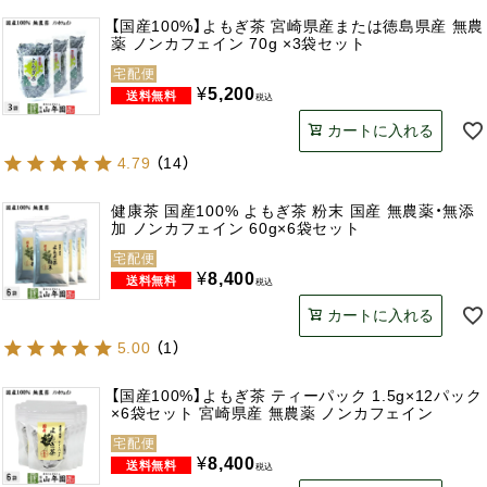
【国産100%】よもぎ茶 宮崎県産または徳島県産 無農
薬 ノンカフェイン 70g ×3袋セット
宅配便
¥
5,200
税込
カートに入れる
4.79
（
14
）
健康茶 国産100% よもぎ茶 粉末 国産 無農薬・無添
加 ノンカフェイン 60g×6袋セット
宅配便
¥
8,400
税込
カートに入れる
5.00
（
1
）
【国産100%】よもぎ茶 ティーパック 1.5g×12パック
×6袋セット 宮崎県産 無農薬 ノンカフェイン
宅配便
¥
8,400
税込