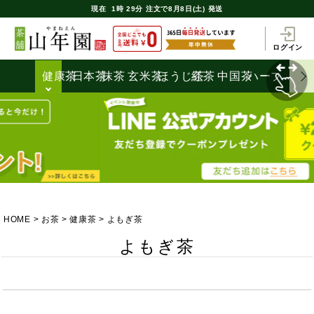
現在
1時
29分
注文で
8月8日(土) 発送
ログイン
健康茶
日本茶
抹茶
玄米茶
ほうじ茶
紅茶
中国茶
ハーブティ
HOME
お茶
健康茶
よもぎ茶
よもぎ茶