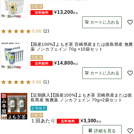
宅配便
¥
13,200
税込
カートに入れる
5.00
（
2
）
【国産100%】よもぎ茶 宮崎県産または徳島県産 無農
薬 ノンカフェイン 70g ×10袋セット
宅配便
¥
14,800
税込
カートに入れる
5.00
（
1
）
【定期購入】【国産100%】よもぎ茶 宮崎県産または徳
島県産 無農薬 ノンカフェイン 70g×2袋セット
定期販売
宅配便
１回あたり
¥
3,300
税込
詳細を見る