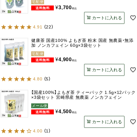
宅配便
¥
3,700
税込
カートに入れる
4.91
（
22
）
健康茶 国産100% よもぎ茶 粉末 国産 無農薬・無添
加 ノンカフェイン 60g×3袋セット
宅配便
¥
4,900
税込
カートに入れる
4.80
（
5
）
【国産100%】よもぎ茶 ティーパック 1.5g×12パック
×3袋セット 宮崎県産 無農薬 ノンカフェイン
メール便
¥
4,500
税込
カートに入れる
4.00
（
1
）