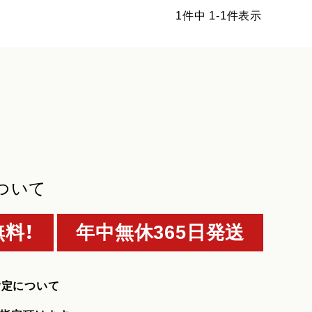
1
件中
1
-
1
件表示
ついて
料！
年中無休365日発送
指定について