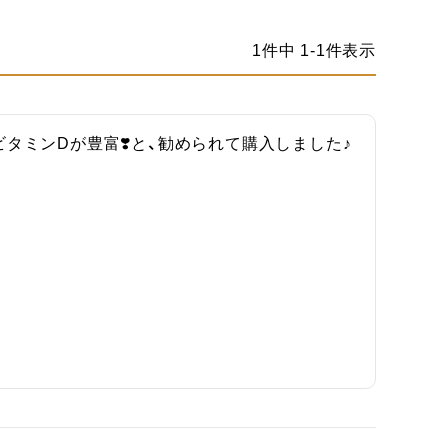
1
件中
1
-
1
件表示
ミンDが豊富❣️と、勧められて購入しました♪
