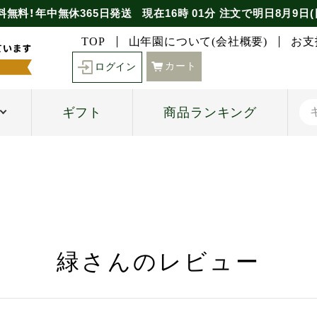
料無料！年中無休365日発送
現在
16時
01分
注文で
明日8月9日(
TOP
山年園について(会社概要)
お支
カート
ログイン
ギフト
商品ランキング
緑さんのレビュー