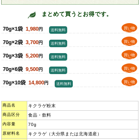
まとめて買うとお得です。
70g×1袋
1,980
買い物
円
送料無料
かごへ
70g×2袋
3,700
買い物
円
送料無料
かごへ
70g×3袋
5,200
買い物
円
送料無料
かごへ
70g×6袋
9,500
買い物
円
送料無料
かごへ
70g×10袋
14,800
買い物
円
送料無料
かごへ
商品名
キクラゲ粉末
商品区分
食品・飲料
内容量
70g
原材料名
キクラゲ（大分県または北海道産）