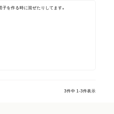
団子を作る時に混ぜたりしてます。
3
件中
1
-
3
件表示