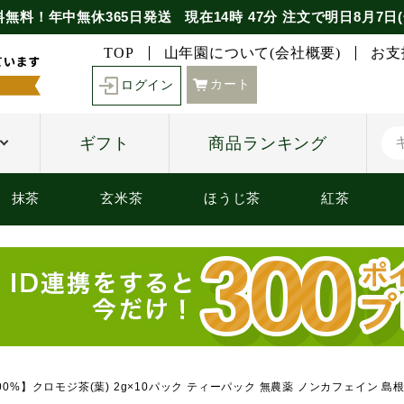
料無料！年中無休365日発送
現在
14時
47分
注文で
明日8月7日(
TOP
山年園について(会社概要)
お支
カート
ログイン
ギフト
商品ランキング
抹茶
玄米茶
ほうじ茶
紅茶
00%】クロモジ茶(葉) 2g×10パック ティーパック 無農薬 ノンカフェイン 島