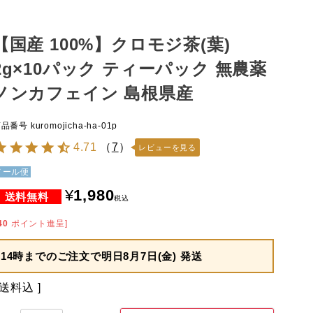
【国産 100%】クロモジ茶(葉)
2g×10パック ティーパック 無農薬
ノンカフェイン 島根県産
商品番号
kuromojicha-ha-01p
4.71
（
7
）
レビューを見る
メール便
¥
1,980
税込
40
ポイント進呈]
14時までのご注文で
明日8月7日(金) 発送
送料込