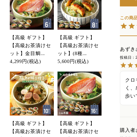
【高級 ギフト】
【高級 ギフト】
【高級お茶漬けセ
【高級お茶漬けセ
あずき
ット】金目鯛...
ット】(8種...
投稿日
4,299円
(税込)
5,600円
(税込)
クロ
く、
歩い
【高級 ギフト】
【高級 ギフト】
購入者
【高級お茶漬けセ
【高級お茶漬けセ