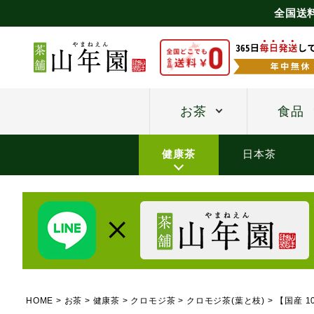
全国送
お茶
食品
健康茶
日本茶
HOME
お茶
健康茶
クロモジ茶
クロモジ茶(葉と枝)
【国産 1