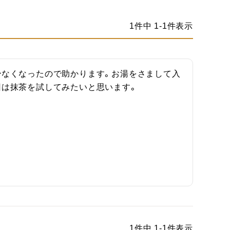
1
件中
1
-
1
件表示
少なくなったので助かります。お湯をさまして入
回は抹茶を試してみたいと思います。
1
件中
1
-
1
件表示