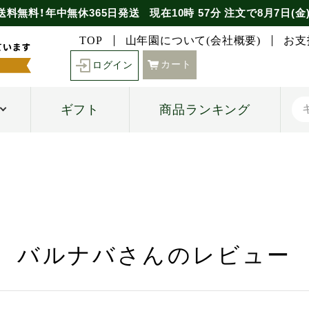
送料無料！年中無休365日発送
現在
10時
57分
注文で
8月7日(金
TOP
山年園について(会社概要)
お支
カート
ログイン
ギフト
商品ランキング
バルナバさんのレビュー