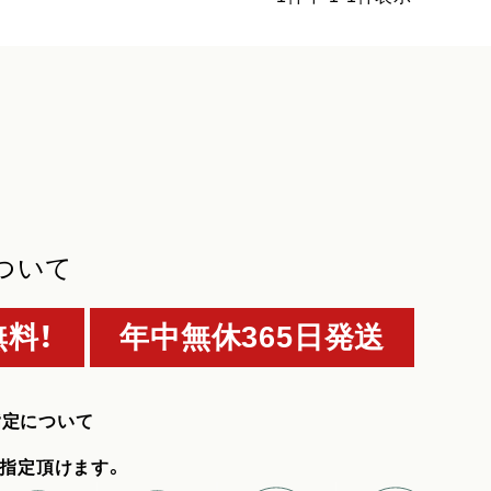
ついて
料！
年中無休365日発送
指定について
指定頂けます。