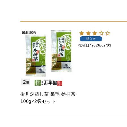
購入者
投稿日
2026/02/03
掛川深蒸し茶 巣鴨 参拝茶
100g×2袋セット