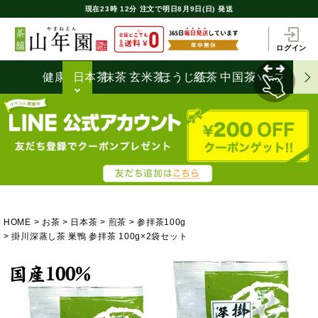
現在
23時
12分
注文で
明日8月9日(日) 発送
ログイン
健康茶
日本茶
抹茶
玄米茶
ほうじ茶
紅茶
中国茶
ハーブティ
HOME
お茶
日本茶
煎茶
参拝茶100g
掛川深蒸し茶 巣鴨 参拝茶 100g×2袋セット