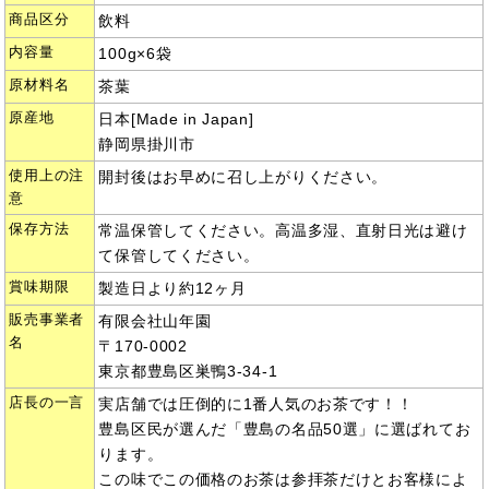
商品区分
飲料
内容量
100g×6袋
原材料名
茶葉
原産地
日本[Made in Japan]
静岡県掛川市
使用上の注
開封後はお早めに召し上がりください。
意
保存方法
常温保管してください。高温多湿、直射日光は避け
て保管してください。
賞味期限
製造日より約12ヶ月
販売事業者
有限会社山年園
名
〒170-0002
東京都豊島区巣鴨3-34-1
店長の一言
実店舗では圧倒的に1番人気のお茶です！！
豊島区民が選んだ「豊島の名品50選」に選ばれてお
ります。
この味でこの価格のお茶は参拝茶だけとお客様によ