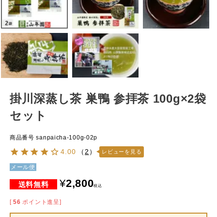
掛川深蒸し茶 巣鴨 参拝茶 100g×2袋
セット
商品番号
sanpaicha-100g-02p
4.00
（
2
）
レビューを見る
メール便
¥
2,800
税込
[
56
ポイント進呈]